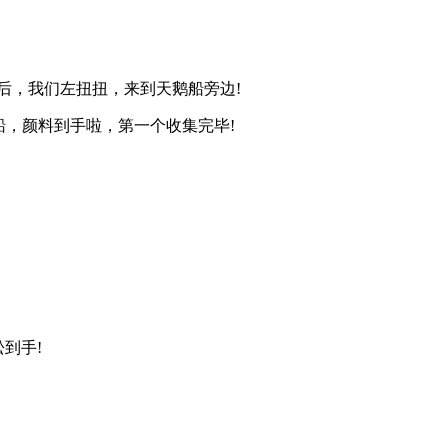
后，我们左扭扭，来到天鹅船旁边!
船，颜料到手啦，第一个收集完毕!
到手!