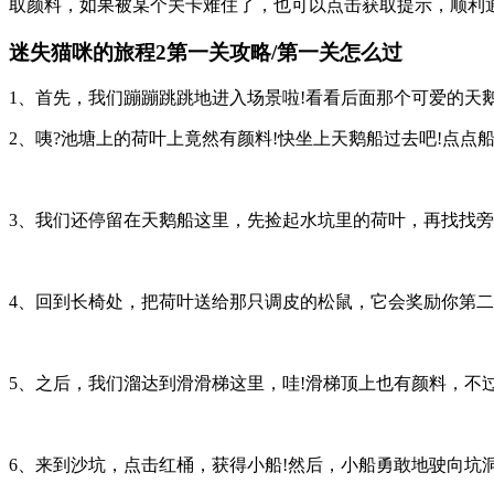
取颜料，如果被某个关卡难住了，也可以点击获取提示，顺利
迷失猫咪的旅程2第一关攻略/第一关怎么过
1、首先，我们蹦蹦跳跳地进入场景啦!看看后面那个可爱的天
2、咦?池塘上的荷叶上竟然有颜料!快坐上天鹅船过去吧!点
3、我们还停留在天鹅船这里，先捡起水坑里的荷叶，再找找旁
4、回到长椅处，把荷叶送给那只调皮的松鼠，它会奖励你第二
5、之后，我们溜达到滑滑梯这里，哇!滑梯顶上也有颜料，不
6、来到沙坑，点击红桶，获得小船!然后，小船勇敢地驶向坑