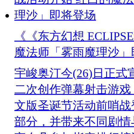
《《东方幻想 ECLIP
魔法师「雾雨魔理沙」
宇峻奥汀今(26)日正式宣
二次创作弹幕射击游戏《
文版圣诞节活动前哨战
部分，并带来不同剧情