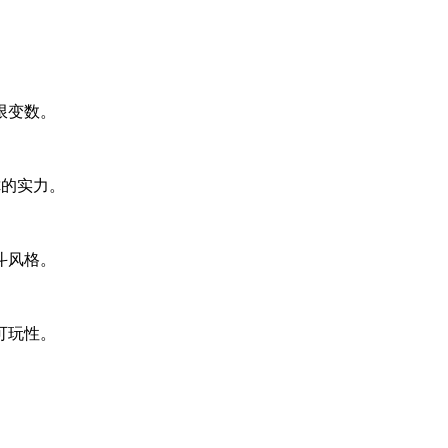
限变数。
你的实力。
斗风格。
可玩性。