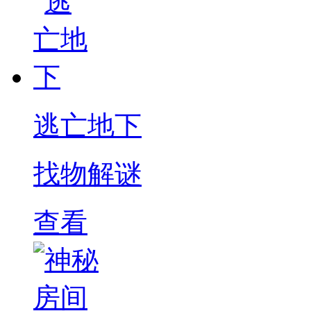
逃亡地下
找物解谜
查看