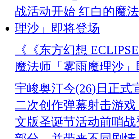
《《东方幻想 ECLIP
魔法师「雾雨魔理沙」
宇峻奥汀今(26)日正式宣
二次创作弹幕射击游戏《
文版圣诞节活动前哨战
部分，并带来不同剧情