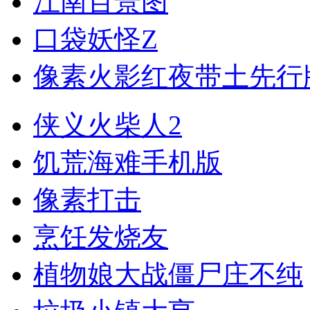
江南百景图
口袋妖怪Z
像素火影红夜带土先行
侠义火柴人2
饥荒海难手机版
像素打击
烹饪发烧友
植物娘大战僵尸庄不纯