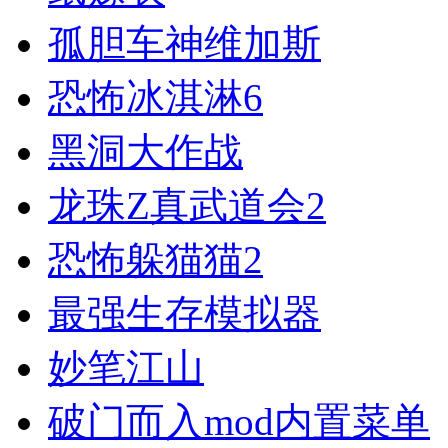
孤胆车神维加斯
恐怖冰淇淋6
黑洞大作战
龙珠Z真武道会2
恐怖躲猫猫2
最强生存模拟器
妙笔江山
破门而入mod内置菜单