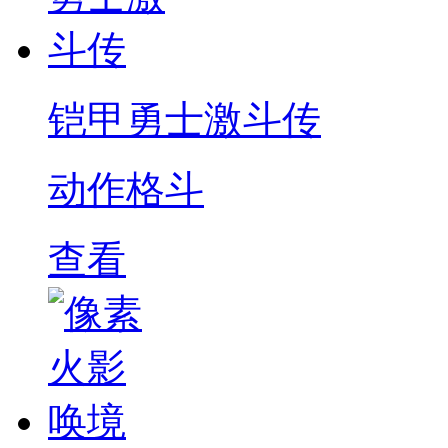
铠甲勇士激斗传
动作格斗
查看