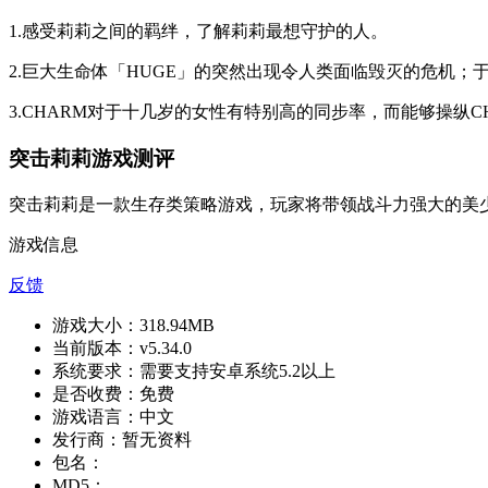
1.感受莉莉之间的羁绊，了解莉莉最想守护的人。
2.巨大生命体「HUGE」的突然出现令人类面临毁灭的危机；
3.CHARM对于十几岁的女性有特别高的同步率，而能够操纵C
突击莉莉游戏测评
突击莉莉是一款生存类策略游戏，玩家将带领战斗力强大的美
游戏信息
反馈
游戏大小：
318.94MB
当前版本：
v5.34.0
系统要求：
需要支持安卓系统5.2以上
是否收费：
免费
游戏语言：
中文
发行商：
暂无资料
包名：
MD5：