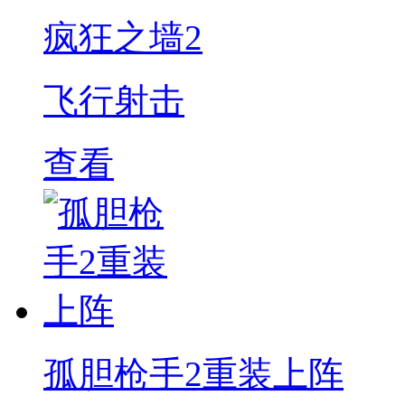
疯狂之墙2
飞行射击
查看
孤胆枪手2重装上阵