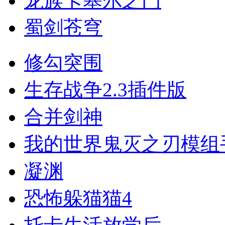
龙族卡塞尔之门
蜀剑苍穹
修勾突围
生存战争2.3插件版
合并剑神
我的世界鬼灭之刃模组
凝渊
恐怖躲猫猫4