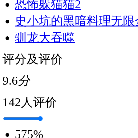
恐怖躲猫猫2
史小坑的黑暗料理无限
驯龙大吞噬
评分及评价
9.6
分
142人评价
5
75%