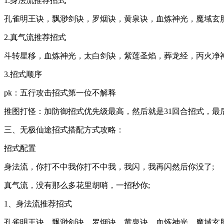
1.身法流推荐招式
孔雀明王诀，飘渺剑诀，罗烟诀，黄泉诀，血炼神光，魔域玄
2.真气流推荐招式
斗转星移，血炼神光，太白剑诀，紫莲圣焰，葬龙经，丙火净
3.招式顺序
pk：五行攻击招式第一位不解释
推图打怪：加防御招式优先级最高，然后就是31回合招式，最
三、无极仙途招式搭配方式攻略：
招式配置
身法流，你打不中我你打不中我，我闪，我再闪然后你没了;
真气流，没有那么多花里胡哨，一招秒你;
1、身法流推荐招式
孔雀明王诀，飘渺剑诀，罗烟诀，黄泉诀，血炼神光，魔域玄胎