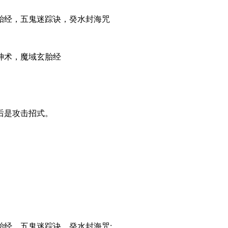
胎经，五鬼迷踪诀，癸水封海咒
神术，魔域玄胎经
后是攻击招式。
经，五鬼迷踪诀，癸水封海咒;