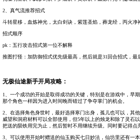
2、真气流推荐招式
斗转星移，血炼神光，太白剑诀，紫莲圣焰，葬龙经，丙火净神
招式顺序
pk：五行攻击招式第一位不解释
推图打怪：加防御招式优先级最高，然后就是31回合招式，最
无极仙途新手开局攻略：
1、一个成功的开始是取得成功的关键，特别是在游戏中，早
那个角色一样因为进入时间晚而错过了争夺掌门的机会。
2、在选择角色身世时，最好选择寒门出身，孤儿也可以，其
威望和洞府材料可以全部使用，但5年以上的烛龙和除了灵石以
把送的陨铁用完为止，然后暂时不用继续升级。同时要记得点
3、可以使用开始时赠送的仙玉购买七日妙法，仙坊里还有一本