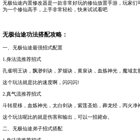
无极仙途内置修改器是一款非常好玩的修仙放置手游，玩家们
为一个修仙高手，上手非常轻松，快来试试看吧
无极仙途功法搭配攻略：
一、无极仙途最强招式配置
1.身法流推荐招式
孔雀明王诀，飘渺剑诀，罗烟诀，黄泉诀，血炼神光，魔域玄
这个玩法就是比的速度啊，闪闪闪!
2.真气流推荐招式
斗转星移，血炼神光，太白剑诀，紫莲圣焰，葬龙经，丙火净
这个玩法呢比的就是伤害和输出，可以一招毙命。
二、无极仙途弟子招式搭配