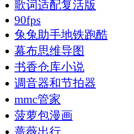
歌词适配复活版
90fps
兔兔助手地铁跑酷
幕布思维导图
书香仓库小说
调音器和节拍器
mmc管家
菠萝包漫画
蔷薇出行