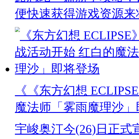
便快速获得游戏资源来
《《东方幻想 ECLIP
魔法师「雾雨魔理沙」
宇峻奥汀今(26)日正式宣