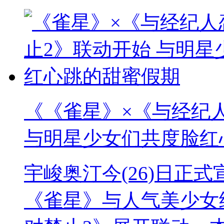
《《雀星》×《与经纪
与明星少女们共度脸红
宇峻奥汀今(26)日正
《雀星》与人气美少女