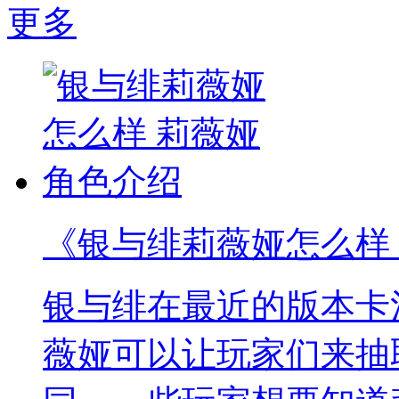
更多
《银与绯莉薇娅怎么样
银与绯在最近的版本卡
薇娅可以让玩家们来抽