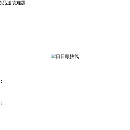
货品送装难题。
；
；