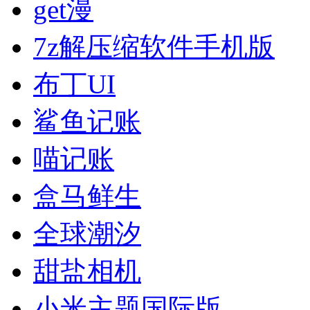
get漫
7z解压缩软件手机版
布丁UI
鲨鱼记账
喵记账
盒马鲜生
全球潮汐
甜盐相机
小米主题国际版