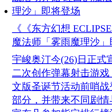
《《东方幻想 ECLIP
魔法师「雾雨魔理沙」
宇峻奥汀今(26)日正式宣
二次创作弹幕射击游戏《
文版圣诞节活动前哨战
部分，并带来不同剧情