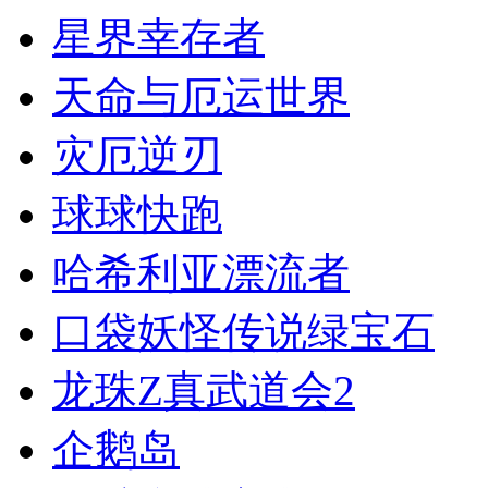
星界幸存者
天命与厄运世界
灾厄逆刃
球球快跑
哈希利亚漂流者
口袋妖怪传说绿宝石
龙珠Z真武道会2
企鹅岛