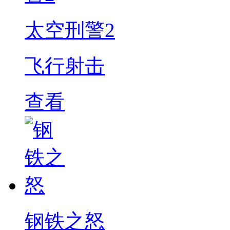
太空刑警2
飞行射击
查看
钢铁之怒