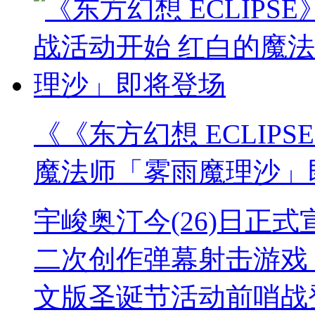
《《东方幻想 ECLIP
魔法师「雾雨魔理沙」
宇峻奥汀今(26)日正式宣
二次创作弹幕射击游戏《
文版圣诞节活动前哨战