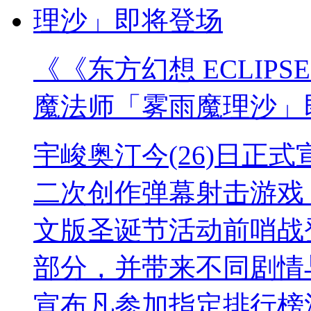
《《东方幻想 ECLIP
魔法师「雾雨魔理沙」
宇峻奥汀今(26)日正式宣
二次创作弹幕射击游戏《
文版圣诞节活动前哨战
部分，并带来不同剧情
宣布凡参加指定排行榜