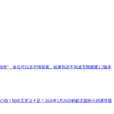
境”，各位可以去尽情探索。如果你还不知道无限暖暖2.2版本
！轻松又意义十足！2026年1月26日蚂蚁庄园的小鸡课堂题