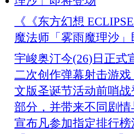
《《东方幻想 ECLIP
魔法师「雾雨魔理沙」
宇峻奥汀今(26)日正式宣
二次创作弹幕射击游戏《
文版圣诞节活动前哨战
部分，并带来不同剧情
宣布凡参加指定排行榜