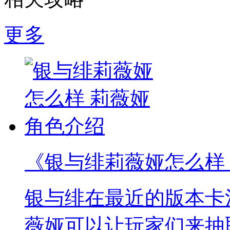
更多
《银与绯莉薇娅怎么样
银与绯在最近的版本卡
薇娅可以让玩家们来抽