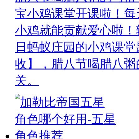
宝小鸡课堂开课啦！每
小鸡就能贡献爱心啦！轻
日蚂蚁庄园的小鸡课堂
收】，腊八节喝腊八粥
关。