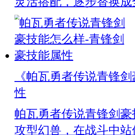
灵活搭配，逐步替换成
《帕瓦勇者传说青锋剑
性
帕瓦勇者传说青锋剑豪
攻型幻兽，在战斗中站