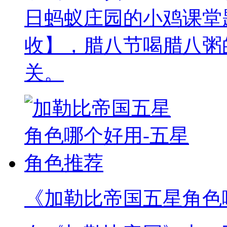
日蚂蚁庄园的小鸡课堂
收】，腊八节喝腊八粥
关。
《加勒比帝国五星角色