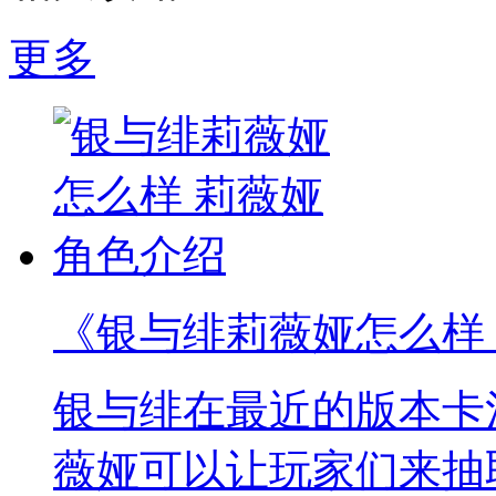
更多
《银与绯莉薇娅怎么样
银与绯在最近的版本卡
薇娅可以让玩家们来抽