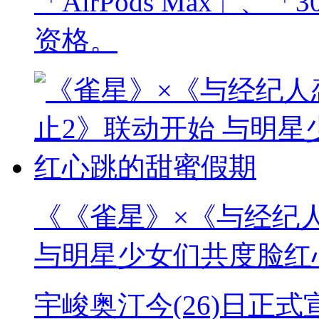
「AirPods Max」
资格。
《《雀星》×《与经纪
与明星少女们共度脸红
宇峻奥汀今(26)日正