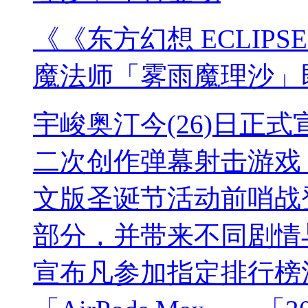
《《东方幻想 ECLIP
魔法师「雾雨魔理沙」
宇峻奥汀今(26)日正式宣
二次创作弹幕射击游戏《
文版圣诞节活动前哨战
部分，并带来不同剧情
宣布凡参加指定排行榜