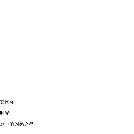
社交网络。
乐时光。
家庭中的闪亮之星。