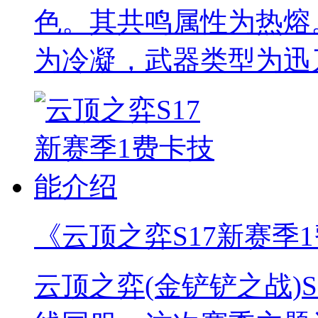
色。其共鸣属性为热熔
为冷凝，武器类型为迅
《云顶之弈S17新赛季
云顶之弈(金铲铲之战)S