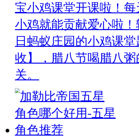
宝小鸡课堂开课啦！每
小鸡就能贡献爱心啦！轻
日蚂蚁庄园的小鸡课堂
收】，腊八节喝腊八粥
关。