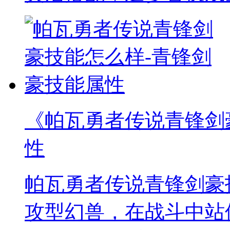
《帕瓦勇者传说青锋剑
性
帕瓦勇者传说青锋剑豪
攻型幻兽，在战斗中站