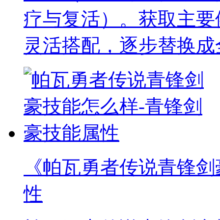
疗与复活）。获取主要
灵活搭配，逐步替换成
《帕瓦勇者传说青锋剑
性