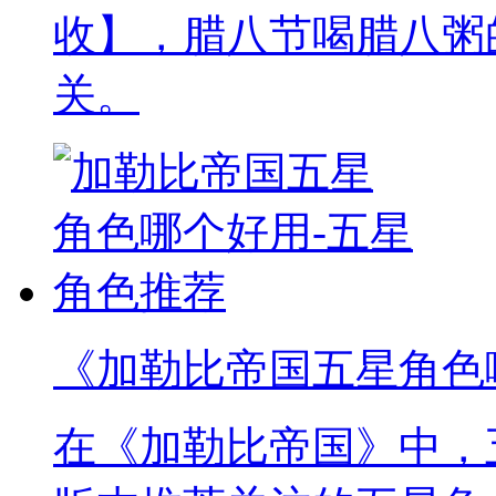
收】，腊八节喝腊八粥
关。
《加勒比帝国五星角色
在《加勒比帝国》中，