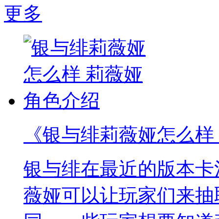
更多
《银与绯莉薇娅怎么样
银与绯在最近的版本卡
薇娅可以让玩家们来抽