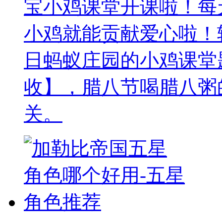
宝小鸡课堂开课啦！每
小鸡就能贡献爱心啦！轻
日蚂蚁庄园的小鸡课堂
收】，腊八节喝腊八粥
关。