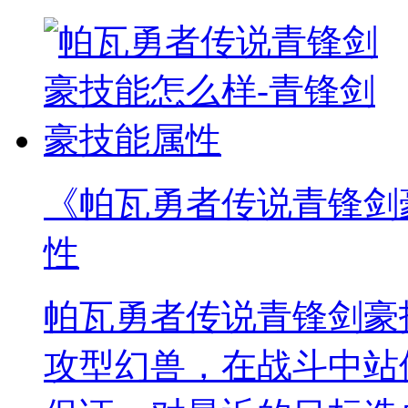
《帕瓦勇者传说青锋剑
性
帕瓦勇者传说青锋剑豪
攻型幻兽，在战斗中站