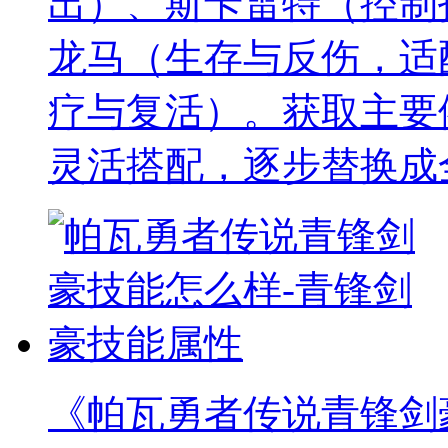
出）、斯卡雷特（控制
龙马（生存与反伤，适
疗与复活）。获取主要
灵活搭配，逐步替换成
《帕瓦勇者传说青锋剑